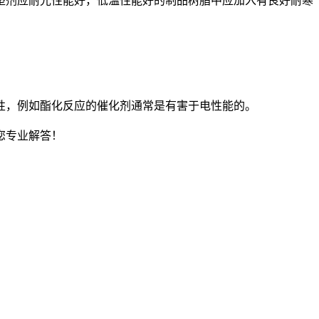
塑剂应耐光性能好，低温性能好的制品树脂中应加入有良好耐寒
，例如酯化反应的催化剂通常是有害于电性能的。
您专业解答！